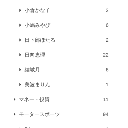
小倉かな子
2
小嶋みやび
6
日下部ほたる
2
日向恵理
22
結城月
6
美波まりん
1
マネー・投資
11
モータースポーツ
94