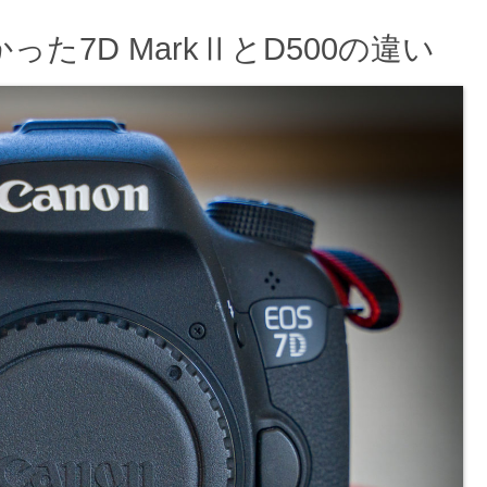
った7D MarkⅡとD500の違い