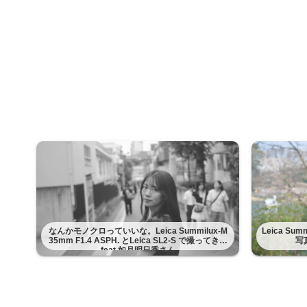
なんかモノクロっていいな。Leica Summilux-M
Leica Su
35mm F1.4 ASPH. とLeica SL2-S で撮ってきた
写
feat 如月明日香さん