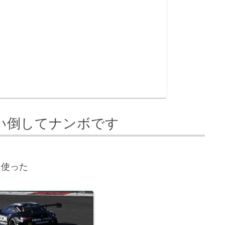
使い倒してナンボです
ン使った