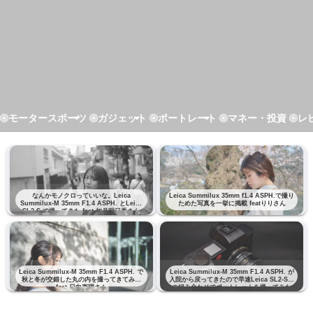
モータースポーツ
ガジェット
ポートレート
マネー・投資
レ
なんかモノクロっていいな。Leica
Leica Summilux 35mm f1.4 ASPH.で撮り
Summilux-M 35mm F1.4 ASPH. とLeica
ためた写真を一挙に掲載 featりりさん
SL2-S で撮ってきた feat 如月明日香さん
Leica Summilux-M 35mm F1.4 ASPH. で
Leica Summilux-M 35mm F1.4 ASPH. が
秋と冬が交錯した丸の内を撮ってきてみた
入院から戻ってきたので早速Leica SL2-Sと
feat 日向恵理さん
の組み合わせでポートレートを撮ってみた
feat りりさん