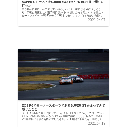
SUPER GT テストをCanon EOS R6と7D markⅡで撮りに
行った
雨予報の日曜日山の天気は変わりやすいです土曜日が急遽行けなくな
り、日曜に変更したが雨予報日頃の行いが悪いかなと思いながら富士ス
ピードウェイへgo9時40分から12時までセッション1だったが、微妙に雨
も降っていた路面も濡れていたし、どうなるの...
2021.04.07
EOS R6でモータースポーツであるSUPER GTを撮ってみて
感じたこと
SUPER GTのテストに持っていった今回はテストのつもりで持っていっ
たLレンズの70-300mmをつけて2台体制で撮ろうとしたものの、雨のた
め1台体制にせざるを得ずでしたそのため１時間にも満たない時間しか使
えなかったが、感触はとても良かっ...
2021.04.18