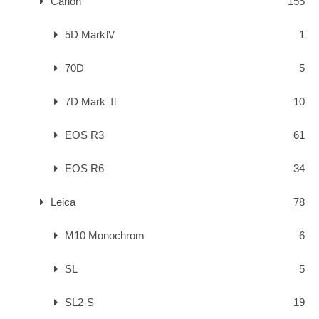
Canon
155
5D MarkⅣ
1
70D
5
7D Mark Ⅱ
10
EOS R3
61
EOS R6
34
Leica
78
M10 Monochrom
6
SL
5
SL2-S
19