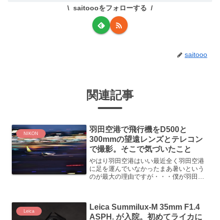
saitoooをフォローする
saitooo
関連記事
羽田空港で飛行機をD500と
NIKON
300mmの望遠レンズとテレコン
で撮影。そこで気づいたこと
やはり羽田空港はいい最近全く羽田空港
に足を運んでいなかったまあ暑いという
のが最大の理由ですが・・・僕が羽田空
港に行く理由は国際線ターミナルの後ろ
にそびえる富士山これと夕暮れ、そして
飛行機を絡めた写真を撮りたいため半年
Leica Summilux-M 35mm F1.4
ぶりくらいかな、行ってき...
Leica
ASPH. が入院。初めてライカに