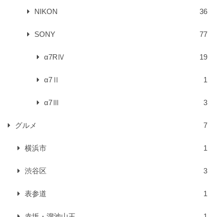
NIKON
36
SONY
77
α7RⅣ
19
α7Ⅱ
1
α7Ⅲ
3
グルメ
7
横浜市
1
渋谷区
3
表参道
1
赤坂・溜池山王
1