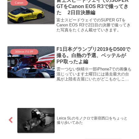
富士スピードウェイでのSUPER
使ってみてのレビューを...
Canon
GTをCanon EOS R3で撮ってき
た 2日目決勝編
富士スピードウェイでのSUPER GTを
Canon EOS R3で2日目の決勝で撮ってき
た写真をたくさん載せていきます。
F1日本グランプリ2019をD500で
300mm F4 PF
撮る。白熱の予選、ベッテルが
PP取ったよ編
雲一つない快晴※一部iPhone7での画像も
混じっています土曜日には過去最大の台
風が上陸名古屋にいたがどこもかしこも
閉店ホテルに一日いて、夜はホテルの隣
にある居酒屋で夕飯とにかく何もせず過
ごしてしまった朝5時半の栄にあるドンキ
の観覧車朝ごは...
Leica SLのモノクロで新宿西口をちょっと
撮り歩いてみた