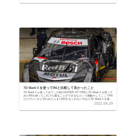
7D MarkⅡを使ってR6と比較して良かったこと
7D MarkⅡも使ってみてこの前のSUPER GTでR6と7D MarkⅡを使って
みたR6を使ってこれでも撮ることができるなという感触そしてここでR6
だけでいいかと言われたらまだNOかもしれないやはり7D MarkⅡを使っ
ているととても良...
2021.04.29