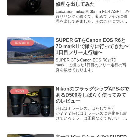
修理を出してみた
Leica Summilux-M 35mm F1.4 ASPH. の
絞りリングが緩くて、初めてライカに修
理を出してみました。そのことについて
まとめてみました
SUPER GTをCanon EOS R6と
7D Mark Ⅱ
7D markⅡで撮りに行ってきた〜
1日目フリー走行編〜
SUPER GTをCanon EOS R6と7D
markⅡで撮った1日目のフリー走行の写
真を載せております。
NikonのフラッグシップAPS-Cで
NIKON
あるD500をしばらく使ってみて
のレビュー
時代はミラーレス。はたしてそう
か？？？時代はミラーレスに進化をし続
けているミラーは正直なくてもいい一眼
レフは古いし時代遅れといわれているが
果たしてそうなのかふとD500を使ってい
ると感じてしまうそこでD500をしばらく