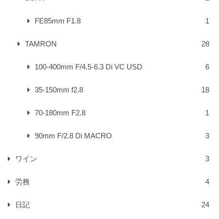
FE85mm F1.8
1
TAMRON
28
100-400mm F/4.5-6.3 Di VC USD
6
35-150mm f2.8
18
70-180mm F2.8
1
90mm F/2.8 Di MACRO
3
ワイン
3
労務
4
日記
24