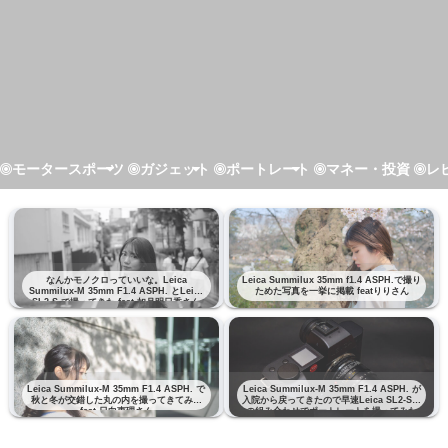
モータースポーツ
ガジェット
ポートレート
マネー・投資
レ
なんかモノクロっていいな。Leica
Leica Summilux 35mm f1.4 ASPH.で撮り
Summilux-M 35mm F1.4 ASPH. とLeica
ためた写真を一挙に掲載 featりりさん
SL2-S で撮ってきた feat 如月明日香さん
Leica Summilux-M 35mm F1.4 ASPH. で
Leica Summilux-M 35mm F1.4 ASPH. が
秋と冬が交錯した丸の内を撮ってきてみた
入院から戻ってきたので早速Leica SL2-Sと
feat 日向恵理さん
の組み合わせでポートレートを撮ってみた
feat りりさん