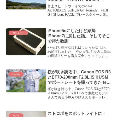
RACE でレースクイーン改めレ
富士スピードウェイでの2024
ースアンバサダーをSONY α7RⅣ
AUTOBACS SUPER GT Round2 FUJI
GT 3Hours RACE でレースクイーン改め
とTAMRON 35-150mm F/2-2.8 Di
レースアンバサダーをSONY α7RⅣと
III VXDで撮ってみた vol.2
TAMRON 35-150mm F/2-2.8 Di III VXDで
撮ってきましたので、その時の写真を載
iPhone5sにしたけど結局
せていきます。
ガジェット
iPhone7に戻した話。そしてそこ
で得た教訓
やっぱり売らなければよかったなはい。
結局戻しました。iPhone7にちなみに新品
のSIMフリーを購入完全にやってしまい
ました・・・以前はローズゴールドでし
たが、今回はブラックまあ一度使ってい
るので特に特別な感情はないですが、今
桜が咲き誇る中、Canon EOS R3
回の事で得た教...
Canon
とEF70-200mm F2.8L IS II USM
でポートレートを撮ってきた feat
小嶋みやびさん
桜が咲き誇る中、Canon EOS R3とEF70-
200mm F2.8L IS II USMで素敵なモデル
さんである小嶋みやびさんとポートレー
トを撮ってきましたので、そこで撮った
写真を掲載していきます。
ストロボをスポットライトに！
カメラ