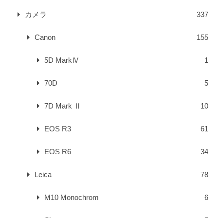
カメラ
337
Canon
155
5D MarkⅣ
1
70D
5
7D Mark Ⅱ
10
EOS R3
61
EOS R6
34
Leica
78
M10 Monochrom
6