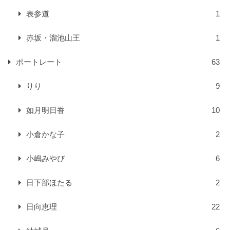
表参道
1
赤坂・溜池山王
1
ポートレート
63
りり
9
如月明日香
10
小倉かな子
2
小嶋みやび
6
日下部ほたる
2
日向恵理
22