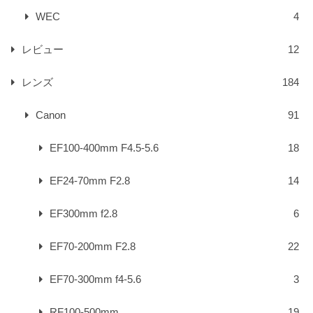
WEC
4
レビュー
12
レンズ
184
Canon
91
EF100-400mm F4.5-5.6
18
EF24-70mm F2.8
14
EF300mm f2.8
6
EF70-200mm F2.8
22
EF70-300mm f4-5.6
3
RF100-500mm
19