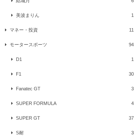
結城月
6
美波まりん
1
マネー・投資
11
モータースポーツ
94
D1
1
F1
30
Fanatec GT
3
SUPER FORMULA
4
SUPER GT
37
S耐
3