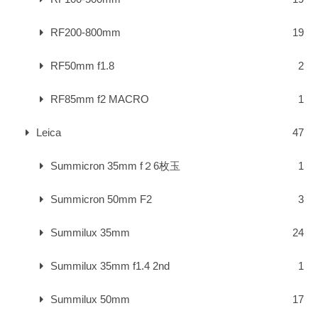
RF200-800mm
19
RF50mm f1.8
2
RF85mm f2 MACRO
1
Leica
47
Summicron 35mm f２6枚玉
1
Summicron 50mm F2
3
Summilux 35mm
24
Summilux 35mm f1.4 2nd
1
Summilux 50mm
17