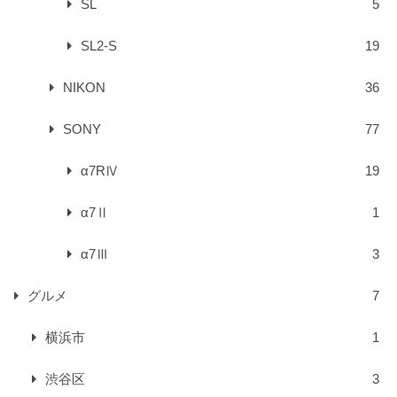
SL
5
SL2-S
19
NIKON
36
SONY
77
α7RⅣ
19
α7Ⅱ
1
α7Ⅲ
3
グルメ
7
横浜市
1
渋谷区
3