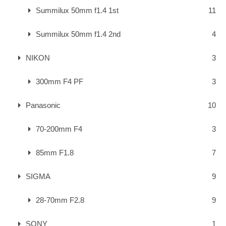
Summilux 50mm f1.4 1st
11
Summilux 50mm f1.4 2nd
4
NIKON
3
300mm F4 PF
3
Panasonic
10
70-200mm F4
3
85mm F1.8
7
SIGMA
9
28-70mm F2.8
9
SONY
1