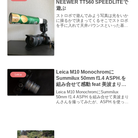
NEEWER TT560 SPEEDLITEで
遊ぶ
ストロボで遊んでみよう写真は光をいか
に操るかで決まってくるそこでストロボ
を手に入れて天井バウンスといった基本
的な使い方をしているやはり使うことで
写真が全く違うし、暗いところでも明る
く撮れるのは大きなポイントだと思うし
かしストロボでスポットラ...
Leica M10 Monochromに
Leica
Summilux 50mm f1.4 ASPH.を
組み合せて感動 feat 美波まりん
さん
Leica M10 MonochromにSummilux
50mm f1.4 ASPH.を組み合せて美波まり
んさんを撮ってみたが、ASPH.を使った
Summiluxを使用して撮ってみた写真を載
せたりしています。