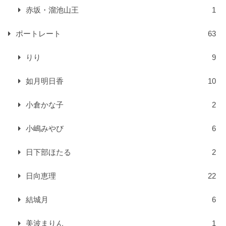
赤坂・溜池山王
1
ポートレート
63
りり
9
如月明日香
10
小倉かな子
2
小嶋みやび
6
日下部ほたる
2
日向恵理
22
結城月
6
美波まりん
1