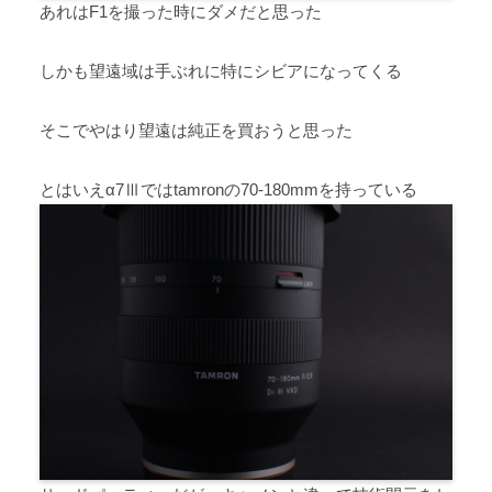
あれはF1を撮った時にダメだと思った
しかも望遠域は手ぶれに特にシビアになってくる
そこでやはり望遠は純正を買おうと思った
とはいえα7Ⅲではtamronの70-180mmを持っている