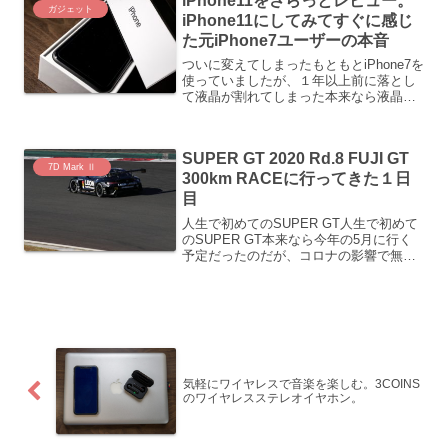
iPhone11をさらっとレビュー。
ガジェット
iPhone11にしてみてすぐに感じ
た元iPhone7ユーザーの本音
ついに変えてしまったもともとiPhone7を
使っていましたが、１年以上前に落とし
て液晶が割れてしまった本来なら液晶を
直すべきであるが、問題なく使えるとい
うことで放置iPhone8やiPhoneXなど新機
種は出ていても別に触手は動かず今回変
SUPER GT 2020 Rd.8 FUJI GT
え...
7D Mark Ⅱ
300km RACEに行ってきた１日
目
人生で初めてのSUPER GT人生で初めて
のSUPER GT本来なら今年の5月に行く
予定だったのだが、コロナの影響で無く
なってしまったF1も無くなったし、今年
は無理かなと思っていたが、日程の再調
整で11月に富士で最終戦が行われること
になった...
気軽にワイヤレスで音楽を楽しむ。3COINS
のワイヤレスステレオイヤホン。