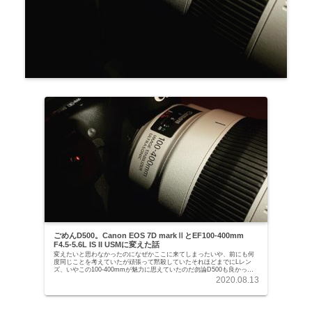
ごめんD500。Canon EOS 7D markⅡとEF100-400mm
F4.5-5.6L IS II USMに変えた話
変えたいと思わなかったのになぜかここに来てしまったいや、前にも何
度同じことを考えていたが頑張って黙殺していたそれほどまでにLレン
ズ、いやこの100-400mmが魅力に思えていたのだ勿論D500も良かった
し、300mm F4 PFも良かったで...
2020.08.13