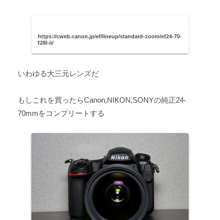
https://cweb.canon.jp/ef/lineup/standard-zoom/ef24-70-
f28l-ii/
いわゆる大三元レンズだ
もしこれを買ったらCanon,NIKON,SONYの純正24-
70mmをコンプリートする