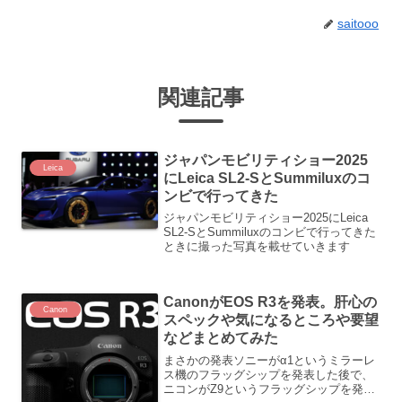
saitooo
関連記事
ジャパンモビリティショー2025
Leica
にLeica SL2-SとSummiluxのコ
ンビで行ってきた
ジャパンモビリティショー2025にLeica
SL2-SとSummiluxのコンビで行ってきた
ときに撮った写真を載せていきます
CanonがEOS R3を発表。肝心の
Canon
スペックや気になるところや要望
などまとめてみた
まさかの発表ソニーがα1というミラーレ
ス機のフラッグシップを発表した後で、
ニコンがZ9というフラッグシップを発表