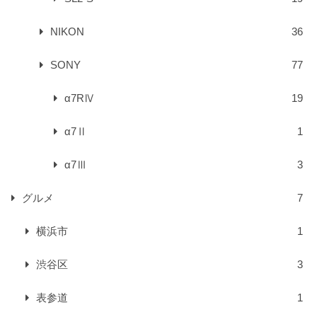
NIKON
36
SONY
77
α7RⅣ
19
α7Ⅱ
1
α7Ⅲ
3
グルメ
7
横浜市
1
渋谷区
3
表参道
1