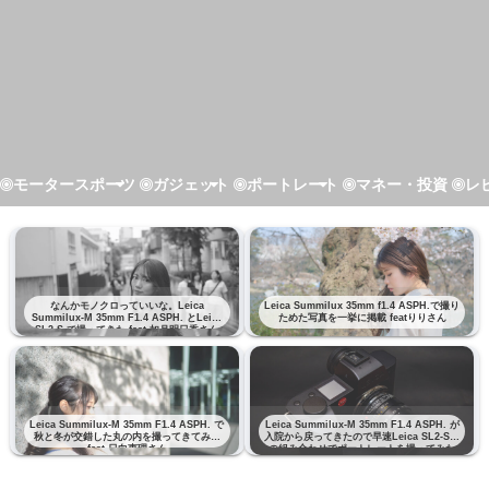
モータースポーツ
ガジェット
ポートレート
マネー・投資
レ
なんかモノクロっていいな。Leica
Leica Summilux 35mm f1.4 ASPH.で撮り
Summilux-M 35mm F1.4 ASPH. とLeica
ためた写真を一挙に掲載 featりりさん
SL2-S で撮ってきた feat 如月明日香さん
Leica Summilux-M 35mm F1.4 ASPH. で
Leica Summilux-M 35mm F1.4 ASPH. が
秋と冬が交錯した丸の内を撮ってきてみた
入院から戻ってきたので早速Leica SL2-Sと
feat 日向恵理さん
の組み合わせでポートレートを撮ってみた
feat りりさん