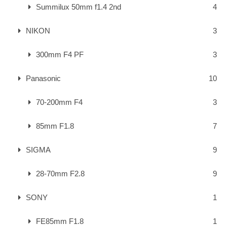
Summilux 50mm f1.4 2nd
4
NIKON
3
300mm F4 PF
3
Panasonic
10
70-200mm F4
3
85mm F1.8
7
SIGMA
9
28-70mm F2.8
9
SONY
1
FE85mm F1.8
1