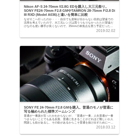
Nikon AF-S 24-70mm f/2.8G EDを購入し大三元祭り。
SONY FE24-70mm F2.8 GMやTAMRON 28-75mm F/2.8 Di
III RXD (Model A036)と違いを簡単に比較
なぜそこへ行ったのか・・・自分でも意味が分からない目的は望遠での
活用を考えていたので、大三元レンズは買うつもりなかったただ望遠だ
けなのも使い勝手が良くないので、35mmの単焦点を買う予定だったま
ずマップカメラでちょうど良い在庫がなかったこと...
2019.02.02
SONY FE 24-70mm F2.8 GMを購入。普通のモノが普通に
写る極められた標準ズームレンズ
普通が一番誰が言ったかわからないが、「普通が一番」人生普通が一番
つまらないことでもある反面、普通に生きることがどれほど難しいか人
間誰しも欲があるし、その欲があるからこそ普通を抜け出すために一発
逆転を狙う世の中一発逆転なんてない。運も実力のう...
2018.03.12