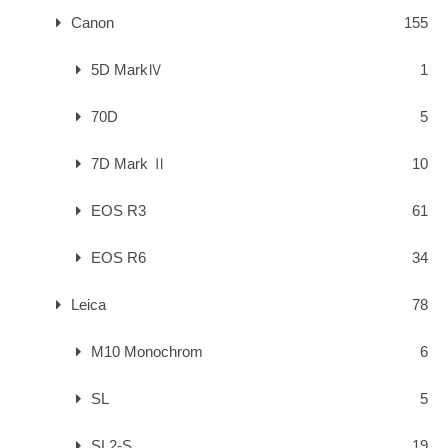
Canon
155
5D MarkⅣ
1
70D
5
7D Mark Ⅱ
10
EOS R3
61
EOS R6
34
Leica
78
M10 Monochrom
6
SL
5
SL2-S
19