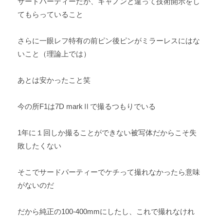
サードパーティーだが、キャノンと違って技術開示をし
てもらっていること
さらに一眼レフ特有の前ピン後ピンがミラーレスにはな
いこと（理論上では）
あとは安かったこと笑
今の所F1は7D markⅡで撮るつもりでいる
1年に１回しか撮ることができない被写体だからこそ失
敗したくない
そこでサードパーティーでケチって撮れなかったら意味
がないのだ
だから純正の100-400mmにしたし、これで撮れなけれ