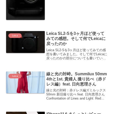
し驚かせたそしてCanonがR3を発表した
スペックからしてα1やZ9と並ぶ性能セン
サーもEOS初の裏面照射積層型センサー
これまで...
Leica SL2-Sを3ヶ月ほど使って
Leica
みての感想。そして何でLeicaに
戻ったのか
Leica SL2-Sを3ヶ月ほど使ってみての感
想を書いてみました。そして何でLeicaに
戻ったのかの部分についても書いていき
ました
線と光の対峙。Summilux 50mm
Leica
4thと1st. 貴婦人 撮り比べ（赤ド
レス編）feat. 日向恵理さん
線と光の対峙：赤ドレス編ズミルックス
50mm 新旧撮り比べ feat. 日向恵理さん
Confrontation of Lines and Light: Red
Dress EditionSummilux 50mm Old vs
New f...