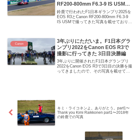
RF200-800mm F6.3-9 IS USMで
撮ってきた2日目 part2～
鈴鹿で行われたF1日本ギランプリ2025を
EOS R3とCanon RF200-800mm F6.3-9
IS USMで撮ってきた写真を載せており、
今回は2日目の予選を載せていきます。
3年ぶりにただいま。F1日本グラ
Canon
ンプリ2022をCanon EOS R3で
撮影に行ってきた 3日目決勝編
3年ぶりに開催されたF1日本グランプリ
2022をCanon EOS R3で3日目の決勝を撮
ってきましたので、その写真を載せてい
きます
キミ・ライコネンよ。ありがとう。part1〜
Thank you Kimi Raikkonen part1〜2018年
の鈴鹿での写真