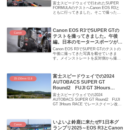
富士スピードウェイで行われたSUPER
FORMULAのテストへCanon EOS R3と
ともに行ってきました。そこで撮ったピ
ットウォークと午後の写真を載せていき
ます。
Canon EOS R3でSUPER GTの
Canon
テストを撮ってきました。午後
編。日本のモータースポーツが始
まります
Canon EOS R3でSUPER GTのテストの
午後に撮ってきた写真を載せていきま
す。メインストレートを反対側から撮っ
てきたのので、ちょっと違った写真にな
っています。日本のモータースポーツが
始まります
富士スピードウェイでの2024
35-150mm f2.8
AUTOBACS SUPER GT
Round2 FUJI GT 3Hours
RACE でレースクイーン改めレ
富士スピードウェイでの2024
ースアンバサダーをSONY α7RⅣ
AUTOBACS SUPER GT Round2 FUJI
GT 3Hours RACE でレースクイーン改め
とTAMRON 35-150mm F/2-2.8 Di
レースアンバサダーをSONY α7RⅣと
III VXDで撮ってみた vol.1
TAMRON 35-150mm F/2-2.8 Di III VXDで
撮ってみた写真を載せていきます
いよいよ鈴鹿に来たぜF1日本グ
Canon
ランプリ2025～EOS R3とCanon