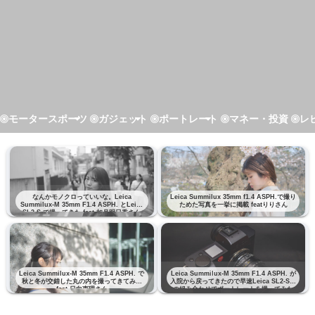
モータースポーツ
ガジェット
ポートレート
マネー・投資
レ
なんかモノクロっていいな。Leica
Leica Summilux 35mm f1.4 ASPH.で撮り
Summilux-M 35mm F1.4 ASPH. とLeica
ためた写真を一挙に掲載 featりりさん
SL2-S で撮ってきた feat 如月明日香さん
Leica Summilux-M 35mm F1.4 ASPH. で
Leica Summilux-M 35mm F1.4 ASPH. が
秋と冬が交錯した丸の内を撮ってきてみた
入院から戻ってきたので早速Leica SL2-Sと
feat 日向恵理さん
の組み合わせでポートレートを撮ってみた
feat りりさん