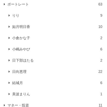
ポートレート
63
りり
9
如月明日香
10
小倉かな子
2
小嶋みやび
6
日下部ほたる
2
日向恵理
22
結城月
6
美波まりん
1
マネー・投資
11