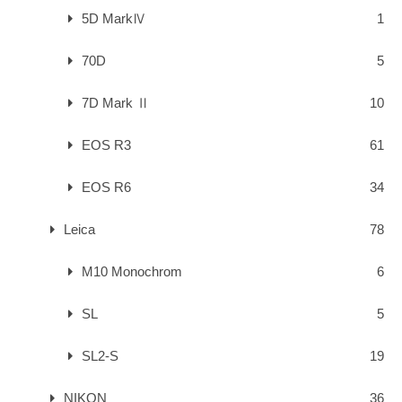
5D MarkⅣ
1
70D
5
7D Mark Ⅱ
10
EOS R3
61
EOS R6
34
Leica
78
M10 Monochrom
6
SL
5
SL2-S
19
NIKON
36