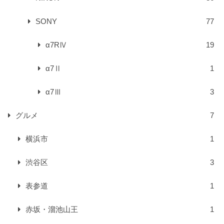
SONY
77
α7RⅣ
19
α7Ⅱ
1
α7Ⅲ
3
グルメ
7
横浜市
1
渋谷区
3
表参道
1
赤坂・溜池山王
1