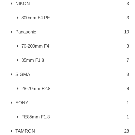
NIKON
3
300mm F4 PF
3
Panasonic
10
70-200mm F4
3
85mm F1.8
7
SIGMA
9
28-70mm F2.8
9
SONY
1
FE85mm F1.8
1
TAMRON
28