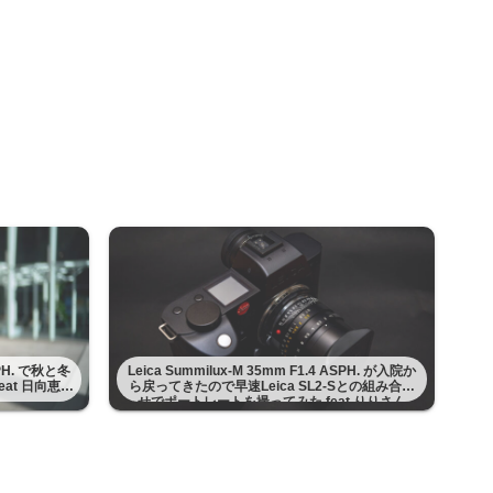
ASPH. で秋と冬
Leica Summilux-M 35mm F1.4 ASPH. が入院か
at 日向恵理
ら戻ってきたので早速Leica SL2-Sとの組み合わ
せでポートレートを撮ってみた feat りりさん