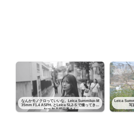
なんかモノクロっていいな。Leica Summilux-M
Leica Su
35mm F1.4 ASPH. とLeica SL2-S で撮ってきた
写
feat 如月明日香さん