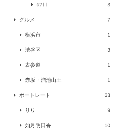
α7Ⅲ
3
グルメ
7
横浜市
1
渋谷区
3
表参道
1
赤坂・溜池山王
1
ポートレート
63
りり
9
如月明日香
10