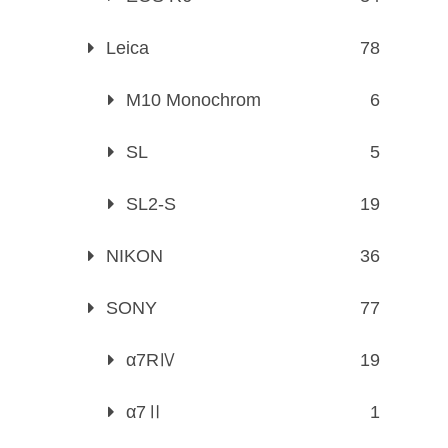
Leica
78
M10 Monochrom
6
SL
5
SL2-S
19
NIKON
36
SONY
77
α7RⅣ
19
α7Ⅱ
1