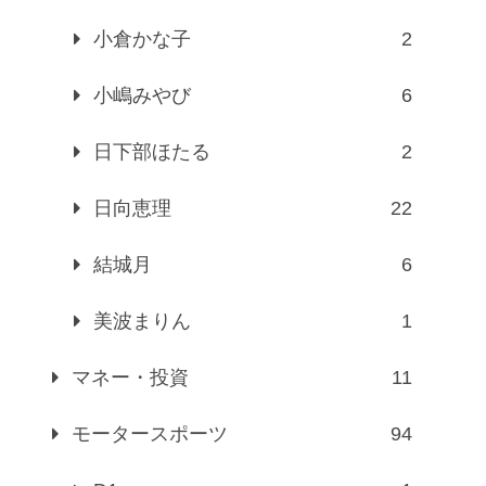
小倉かな子
2
小嶋みやび
6
日下部ほたる
2
日向恵理
22
結城月
6
美波まりん
1
マネー・投資
11
モータースポーツ
94