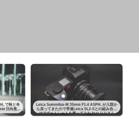
ASPH. で秋と冬
Leica Summilux-M 35mm F1.4 ASPH. が入院か
at 日向恵理
ら戻ってきたので早速Leica SL2-Sとの組み合わ
せでポートレートを撮ってみた feat りりさん