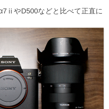
。α7ⅱやD500などと比べて正直に