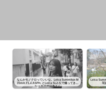
なんかモノクロっていいな。Leica Summilux-M
Leica Su
35mm F1.4 ASPH. とLeica SL2-S で撮ってきた
写
feat 如月明日香さん