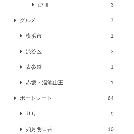
α7Ⅲ
3
グルメ
7
横浜市
1
渋谷区
3
表参道
1
赤坂・溜池山王
1
ポートレート
64
りり
9
如月明日香
10