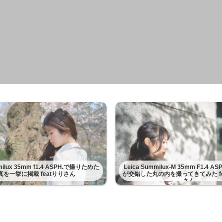
mmilux 35mm f1.4 ASPH.で撮りためた
Leica Summilux-M 35mm F1.4 
真を一挙に掲載 featりりさん
が交錯した丸の内を撮ってきてみた fe
さん