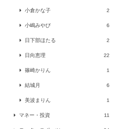
小倉かな子
2
小嶋みやび
6
日下部ほたる
2
日向恵理
22
篠崎かりん
1
結城月
6
美波まりん
1
マネー・投資
11