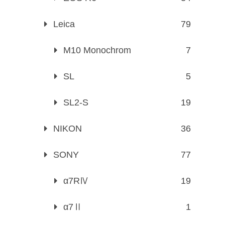
Leica
79
M10 Monochrom
7
SL
5
SL2-S
19
NIKON
36
SONY
77
α7RⅣ
19
α7Ⅱ
1