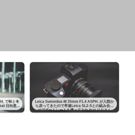
ASPH. で秋と冬
Leica Summilux-M 35mm F1.4 ASPH. が入院か
at 日向恵理
ら戻ってきたので早速Leica SL2-Sとの組み合わ
せでポートレートを撮ってみた feat りりさん