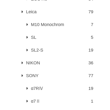
Leica
79
M10 Monochrom
7
SL
5
SL2-S
19
NIKON
36
SONY
77
α7RⅣ
19
α7Ⅱ
1