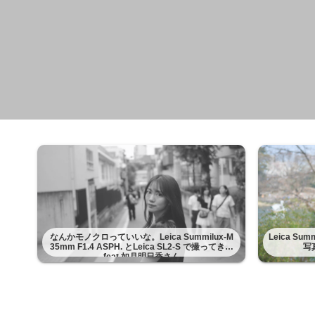
なんかモノクロっていいな。Leica Summilux-M
Leica Su
35mm F1.4 ASPH. とLeica SL2-S で撮ってきた
写
feat 如月明日香さん