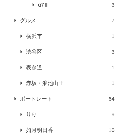
α7Ⅲ
3
グルメ
7
横浜市
1
渋谷区
3
表参道
1
赤坂・溜池山王
1
ポートレート
64
りり
9
如月明日香
10