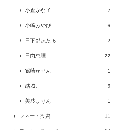
小倉かな子
2
小嶋みやび
6
日下部ほたる
2
日向恵理
22
篠崎かりん
1
結城月
6
美波まりん
1
マネー・投資
11