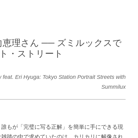
日向恵理さん ── ズミルックスで
ト・ストリート
feat. Eri Hyuga: Tokyo Station Portrait Streets with
Summilux
、誰もが「完璧に写る正解」を簡単に手にできる現
な雑踏の中で求めていたのは、カリカリに解像され