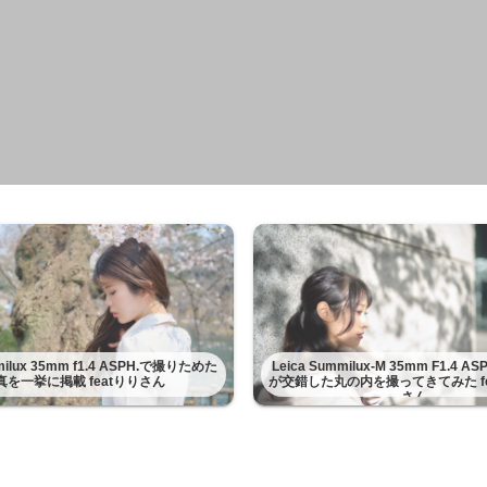
mmilux 35mm f1.4 ASPH.で撮りためた
Leica Summilux-M 35mm F1.4 
真を一挙に掲載 featりりさん
が交錯した丸の内を撮ってきてみた fe
さん