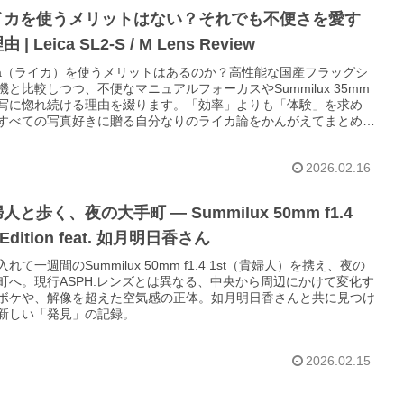
イカを使うメリットはない？それでも不便さを愛す
 | Leica SL2-S / M Lens Review
ica（ライカ）を使うメリットはあるのか？高性能な国産フラッグシ
機と比較しつつ、不便なマニュアルフォーカスやSummilux 35mm
写に惚れ続ける理由を綴ります。「効率」よりも「体験」を求め
すべての写真好きに贈る自分なりのライカ論をかんがえてまとめて
した
2026.02.16
人と歩く、夜の大手町 — Summilux 50mm f1.4
 Edition feat. 如月明日香さん
れて一週間のSummilux 50mm f1.4 1st（貴婦人）を携え、夜の
町へ。現行ASPH.レンズとは異なる、中央から周辺にかけて変化す
ボケや、解像を超えた空気感の正体。如月明日香さんと共に見つけ
新しい「発見」の記録。
2026.02.15