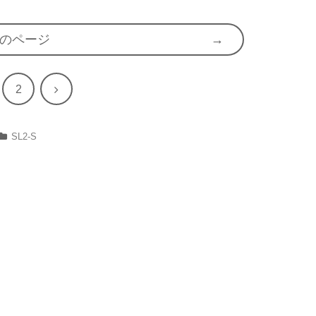
のページ
次
2
へ
SL2-S