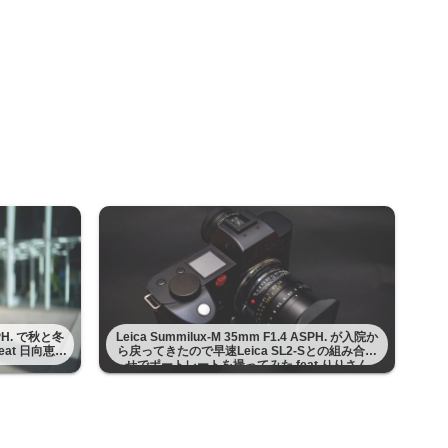
ASPH. で秋と冬
Leica Summilux-M 35mm F1.4 ASPH. が入院か
at 日向恵理
ら戻ってきたので早速Leica SL2-Sとの組み合わ
せでポートレートを撮ってみた feat りりさん