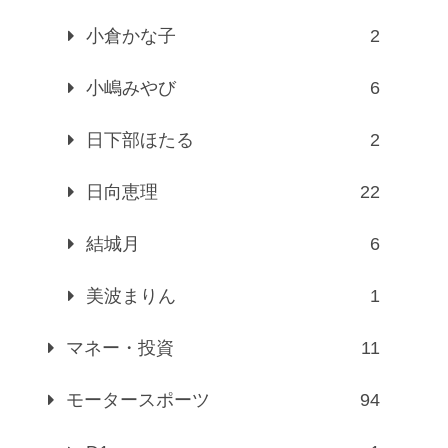
小倉かな子
2
小嶋みやび
6
日下部ほたる
2
日向恵理
22
結城月
6
美波まりん
1
マネー・投資
11
モータースポーツ
94