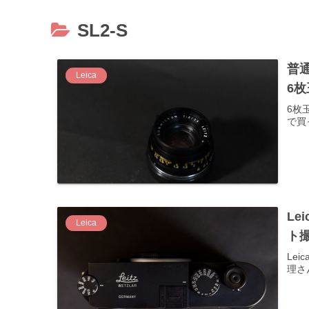
SL2-S
普通
Leica
6
6枚玉
で買
Le
Leica
ト撮
Le
理さ