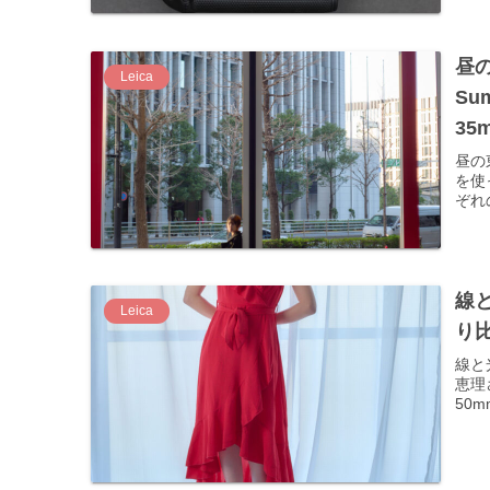
昼の
Leica
Su
35m
Tok
昼の東
を使
ぞれ
線と
Leica
り比
線と
恵理さん
50mm