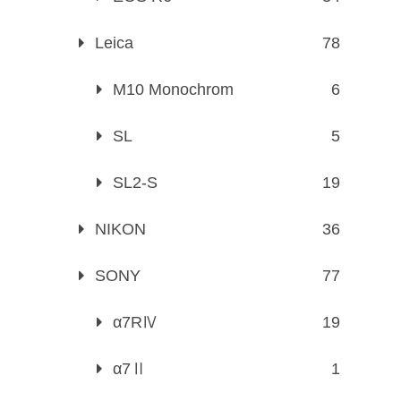
Leica
78
M10 Monochrom
6
SL
5
SL2-S
19
NIKON
36
SONY
77
α7RⅣ
19
α7Ⅱ
1