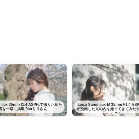
mmilux 35mm f1.4 ASPH.で撮りためた
Leica Summilux-M 35mm F1.4 
真を一挙に掲載 featりりさん
が交錯した丸の内を撮ってきてみた fe
さん