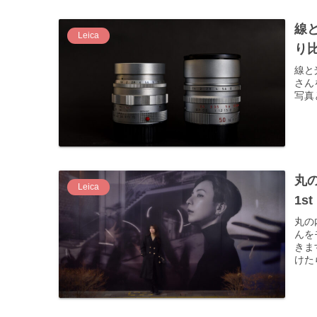
線と
Leica
り比
線と光
さん
写真
丸の
Leica
1st
丸の内
んを
きま
けた