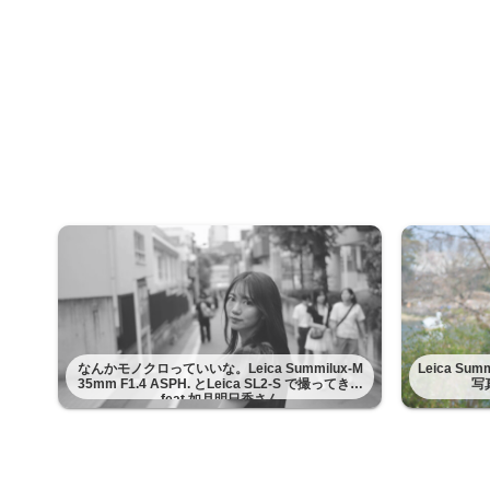
なんかモノクロっていいな。Leica Summilux-M
Leica Su
35mm F1.4 ASPH. とLeica SL2-S で撮ってきた
写
feat 如月明日香さん