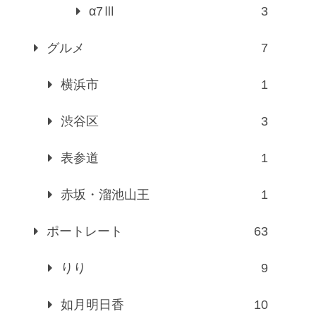
α7Ⅲ
3
グルメ
7
横浜市
1
渋谷区
3
表参道
1
赤坂・溜池山王
1
ポートレート
63
りり
9
如月明日香
10