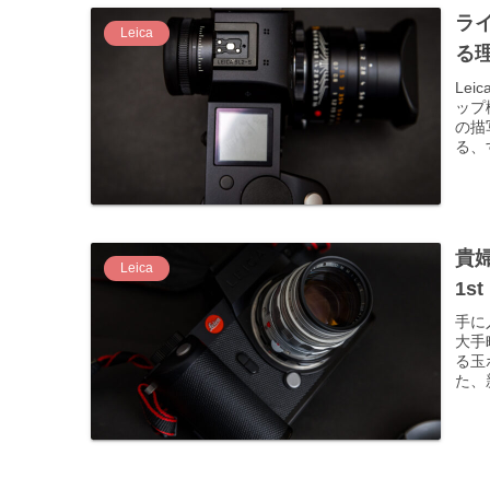
ラ
Leica
る理由
Le
ップ
の描
る、
みま
貴婦
Leica
1st
手に入
大手
る玉
た、