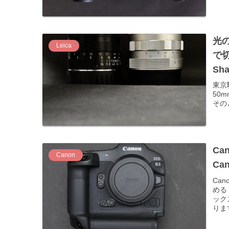
光の
Leica
で切り
Sha
東京
50
その
Ca
Canon
Can
Can
める
ック
りま