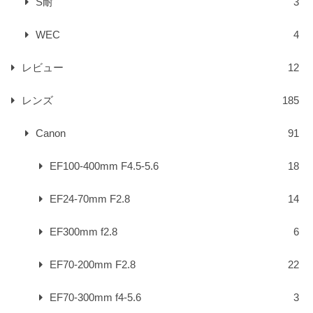
S耐
3
WEC
4
レビュー
12
レンズ
185
Canon
91
EF100-400mm F4.5-5.6
18
EF24-70mm F2.8
14
EF300mm f2.8
6
EF70-200mm F2.8
22
EF70-300mm f4-5.6
3