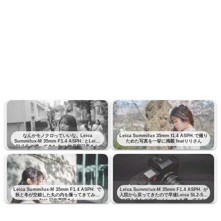
なんかモノクロっていいな。Leica
Leica Summilux 35mm f1.4 ASPH.で撮り
Summilux-M 35mm F1.4 ASPH. とLeica
ためた写真を一挙に掲載 featりりさん
SL2-S で撮ってきた feat 如月明日香さん
Leica Summilux-M 35mm F1.4 ASPH. で
Leica Summilux-M 35mm F1.4 ASPH. が
秋と冬が交錯した丸の内を撮ってきてみた
入院から戻ってきたので早速Leica SL2-Sと
feat 日向恵理さん
の組み合わせでポートレートを撮ってみた
feat りりさん