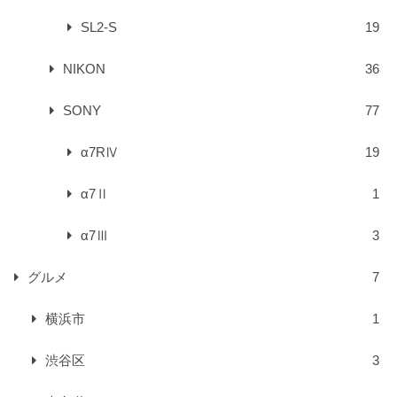
SL2-S
19
NIKON
36
SONY
77
α7RⅣ
19
α7Ⅱ
1
α7Ⅲ
3
グルメ
7
横浜市
1
渋谷区
3