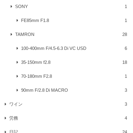
SONY
1
FE85mm F1.8
1
TAMRON
28
100-400mm F/4.5-6.3 Di VC USD
6
35-150mm f2.8
18
70-180mm F2.8
1
90mm F/2.8 Di MACRO
3
ワイン
3
労務
4
日記
24