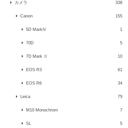
カメラ
338
Canon
155
5D MarkⅣ
1
70D
5
7D Mark Ⅱ
10
EOS R3
61
EOS R6
34
Leica
79
M10 Monochrom
7
SL
5