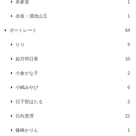
表参道
1
赤坂・溜池山王
1
ポートレート
64
りり
9
如月明日香
10
小倉かな子
2
小嶋みやび
6
日下部ほたる
2
日向恵理
22
篠崎かりん
1