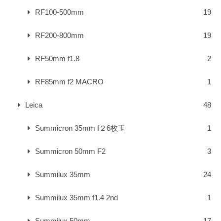
RF100-500mm
19
RF200-800mm
19
RF50mm f1.8
2
RF85mm f2 MACRO
1
Leica
48
Summicron 35mm f２6枚玉
1
Summicron 50mm F2
3
Summilux 35mm
24
Summilux 35mm f1.4 2nd
1
Summilux 50mm
17