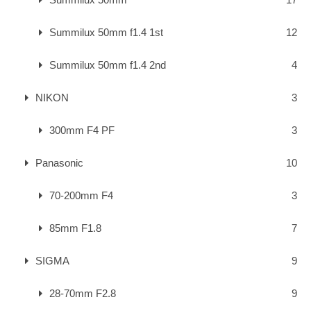
Summilux 50mm f1.4 1st
12
Summilux 50mm f1.4 2nd
4
NIKON
3
300mm F4 PF
3
Panasonic
10
70-200mm F4
3
85mm F1.8
7
SIGMA
9
28-70mm F2.8
9