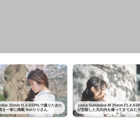
mmilux 35mm f1.4 ASPH.で撮りためた
Leica Summilux-M 35mm F1.4 
真を一挙に掲載 featりりさん
が交錯した丸の内を撮ってきてみた fe
さん