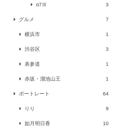
α7Ⅲ
3
グルメ
7
横浜市
1
渋谷区
3
表参道
1
赤坂・溜池山王
1
ポートレート
64
りり
9
如月明日香
10