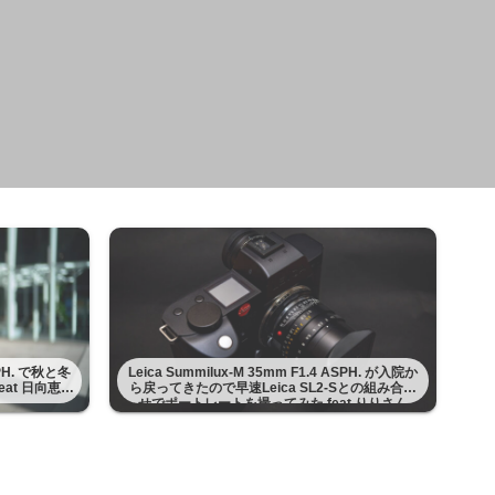
ASPH. で秋と冬
Leica Summilux-M 35mm F1.4 ASPH. が入院か
at 日向恵理
ら戻ってきたので早速Leica SL2-Sとの組み合わ
せでポートレートを撮ってみた feat りりさん