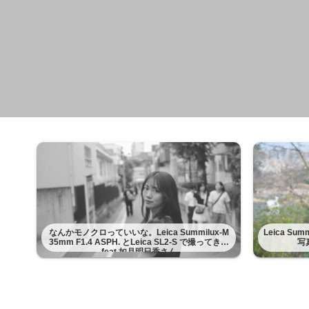
なんかモノクロっていいな。Leica Summilux-M
Leica Su
35mm F1.4 ASPH. とLeica SL2-S で撮ってきた
写
feat 如月明日香さん