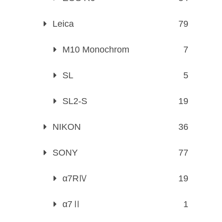
Leica
79
M10 Monochrom
7
SL
5
SL2-S
19
NIKON
36
SONY
77
α7RⅣ
19
α7Ⅱ
1