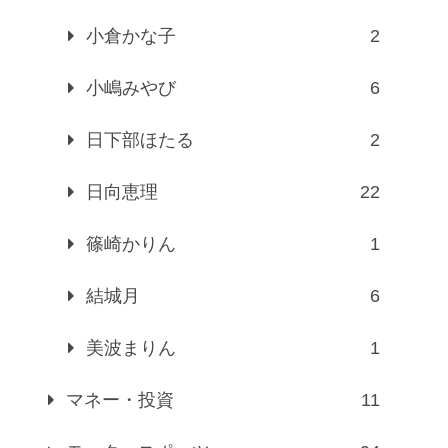
小倉かな子
2
小嶋みやび
6
日下部ほたる
2
日向恵理
22
篠崎かりん
1
結城月
6
美波まりん
1
マネー・投資
11