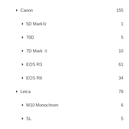
Canon
155
5D MarkⅣ
1
70D
5
7D Mark Ⅱ
10
EOS R3
61
EOS R6
34
Leica
78
M10 Monochrom
6
SL
5