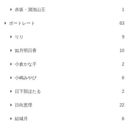
赤坂・溜池山王
1
ポートレート
63
りり
9
如月明日香
10
小倉かな子
2
小嶋みやび
6
日下部ほたる
2
日向恵理
22
結城月
6