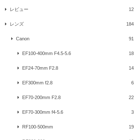
レビュー
12
レンズ
184
Canon
91
EF100-400mm F4.5-5.6
18
EF24-70mm F2.8
14
EF300mm f2.8
6
EF70-200mm F2.8
22
EF70-300mm f4-5.6
3
RF100-500mm
19