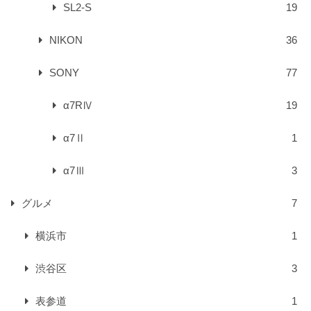
SL2-S
19
NIKON
36
SONY
77
α7RⅣ
19
α7Ⅱ
1
α7Ⅲ
3
グルメ
7
横浜市
1
渋谷区
3
表参道
1