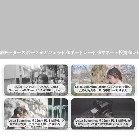
モータースポーツ
ガジェット
ポートレート
マネー・投資
レ
なんかモノクロっていいな。Leica
Leica Summilux 35mm f1.4 ASPH.で撮り
Summilux-M 35mm F1.4 ASPH. とLeica
ためた写真を一挙に掲載 featりりさん
SL2-S で撮ってきた feat 如月明日香さん
Leica Summilux-M 35mm F1.4 ASPH. で
Leica Summilux-M 35mm F1.4 ASPH. が
秋と冬が交錯した丸の内を撮ってきてみた
入院から戻ってきたので早速Leica SL2-Sと
feat 日向恵理さん
の組み合わせでポートレートを撮ってみた
feat りりさん