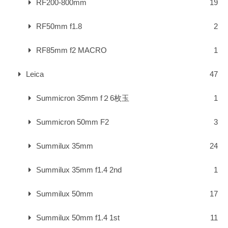
RF200-800mm
19
RF50mm f1.8
2
RF85mm f2 MACRO
1
Leica
47
Summicron 35mm f２6枚玉
1
Summicron 50mm F2
3
Summilux 35mm
24
Summilux 35mm f1.4 2nd
1
Summilux 50mm
17
Summilux 50mm f1.4 1st
11