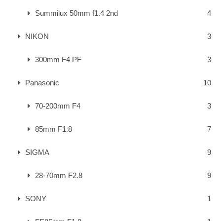
Summilux 50mm f1.4 2nd
4
NIKON
3
300mm F4 PF
3
Panasonic
10
70-200mm F4
3
85mm F1.8
7
SIGMA
9
28-70mm F2.8
9
SONY
1