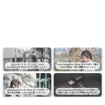
なんかモノクロっていいな。Leica
Leica Summilux 35mm f1.4 ASPH.で撮り
Summilux-M 35mm F1.4 ASPH. とLeica
ためた写真を一挙に掲載 featりりさん
SL2-S で撮ってきた feat 如月明日香さん
Leica Summilux-M 35mm F1.4 ASPH. で
Leica Summilux-M 35mm F1.4 ASPH. が
秋と冬が交錯した丸の内を撮ってきてみた
入院から戻ってきたので早速Leica SL2-Sと
feat 日向恵理さん
の組み合わせでポートレートを撮ってみた
feat りりさん