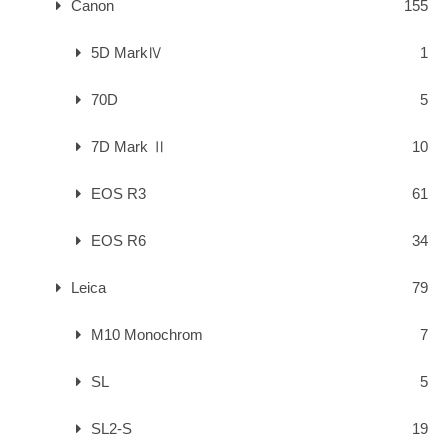
Canon
155
5D MarkⅣ
1
70D
5
7D Mark Ⅱ
10
EOS R3
61
EOS R6
34
Leica
79
M10 Monochrom
7
SL
5
SL2-S
19