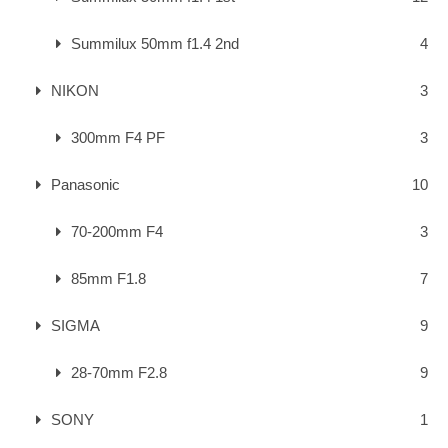
Summilux 50mm f1.4 2nd
4
NIKON
3
300mm F4 PF
3
Panasonic
10
70-200mm F4
3
85mm F1.8
7
SIGMA
9
28-70mm F2.8
9
SONY
1