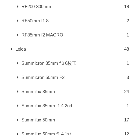
RF200-800mm
19
RF50mm f1.8
2
RF85mm f2 MACRO
1
Leica
48
Summicron 35mm f２6枚玉
1
Summicron 50mm F2
3
Summilux 35mm
24
Summilux 35mm f1.4 2nd
1
Summilux 50mm
17
Summilux 50mm f1.4 1st
12