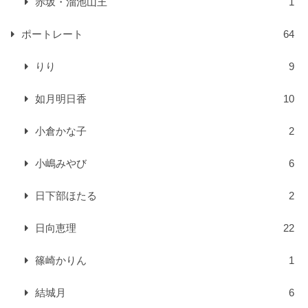
赤坂・溜池山王
1
ポートレート
64
りり
9
如月明日香
10
小倉かな子
2
小嶋みやび
6
日下部ほたる
2
日向恵理
22
篠崎かりん
1
結城月
6