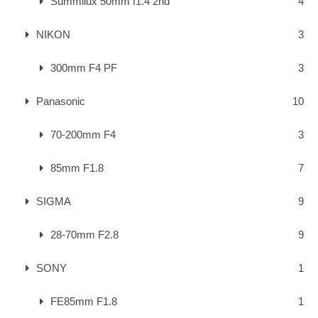
Summilux 50mm f1.4 2nd
4
NIKON
3
300mm F4 PF
3
Panasonic
10
70-200mm F4
3
85mm F1.8
7
SIGMA
9
28-70mm F2.8
9
SONY
1
FE85mm F1.8
1