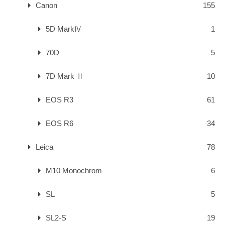
Canon
155
5D MarkⅣ
1
70D
5
7D Mark Ⅱ
10
EOS R3
61
EOS R6
34
Leica
78
M10 Monochrom
6
SL
5
SL2-S
19