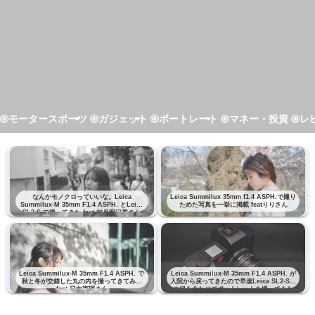
モータースポーツ
ガジェット
ポートレート
マネー・投資
レ
なんかモノクロっていいな。Leica
Leica Summilux 35mm f1.4 ASPH.で撮り
Summilux-M 35mm F1.4 ASPH. とLeica
ためた写真を一挙に掲載 featりりさん
SL2-S で撮ってきた feat 如月明日香さん
Leica Summilux-M 35mm F1.4 ASPH. で
Leica Summilux-M 35mm F1.4 ASPH. が
秋と冬が交錯した丸の内を撮ってきてみた
入院から戻ってきたので早速Leica SL2-Sと
feat 日向恵理さん
の組み合わせでポートレートを撮ってみた
feat りりさん