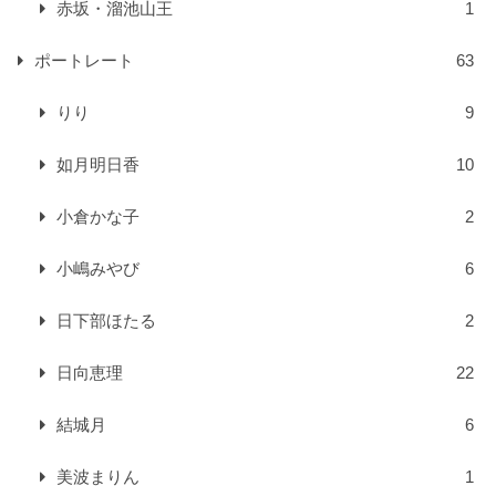
赤坂・溜池山王
1
ポートレート
63
りり
9
如月明日香
10
小倉かな子
2
小嶋みやび
6
日下部ほたる
2
日向恵理
22
結城月
6
美波まりん
1