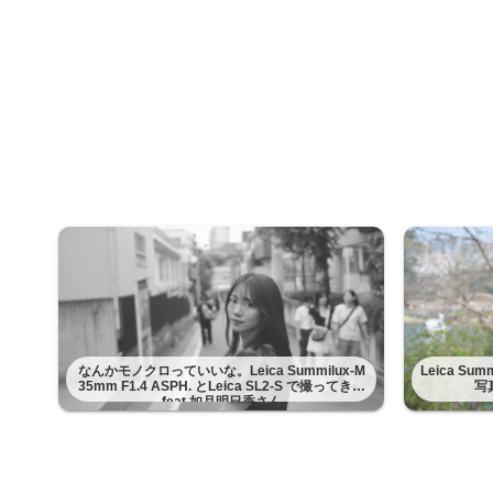
なんかモノクロっていいな。Leica Summilux-M
Leica Su
35mm F1.4 ASPH. とLeica SL2-S で撮ってきた
写
feat 如月明日香さん