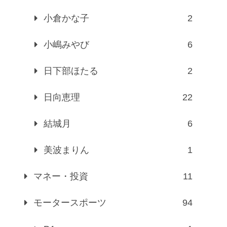
小倉かな子
2
小嶋みやび
6
日下部ほたる
2
日向恵理
22
結城月
6
美波まりん
1
マネー・投資
11
モータースポーツ
94