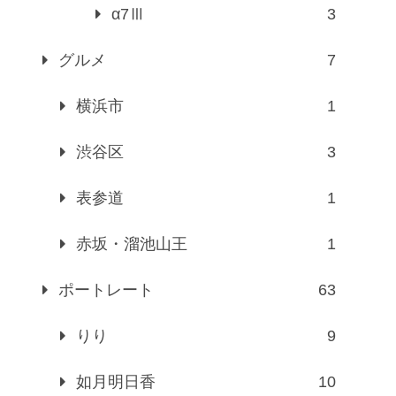
α7Ⅲ
3
グルメ
7
横浜市
1
渋谷区
3
表参道
1
赤坂・溜池山王
1
ポートレート
63
りり
9
如月明日香
10