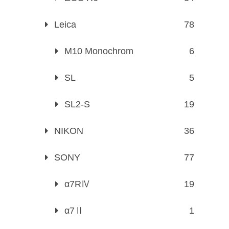
Leica
78
M10 Monochrom
6
SL
5
SL2-S
19
NIKON
36
SONY
77
α7RⅣ
19
α7Ⅱ
1