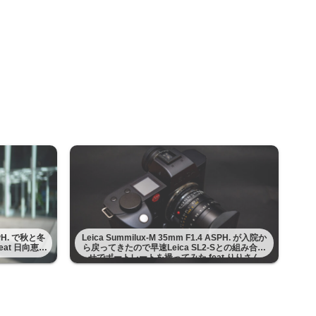
ASPH. で秋と冬
Leica Summilux-M 35mm F1.4 ASPH. が入院か
at 日向恵理
ら戻ってきたので早速Leica SL2-Sとの組み合わ
せでポートレートを撮ってみた feat りりさん