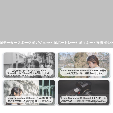
モータースポーツ
ガジェット
ポートレート
マネー・投資
レ
なんかモノクロっていいな。Leica
Leica Summilux 35mm f1.4 ASPH.で撮り
Summilux-M 35mm F1.4 ASPH. とLeica
ためた写真を一挙に掲載 featりりさん
SL2-S で撮ってきた feat 如月明日香さん
Leica Summilux-M 35mm F1.4 ASPH. で
Leica Summilux-M 35mm F1.4 ASPH. が
秋と冬が交錯した丸の内を撮ってきてみた
入院から戻ってきたので早速Leica SL2-Sと
feat 日向恵理さん
の組み合わせでポートレートを撮ってみた
feat りりさん