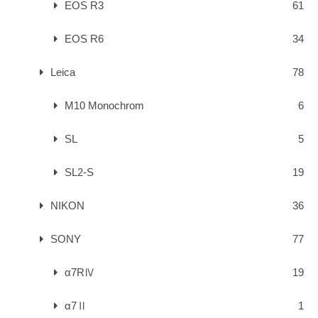
EOS R3
61
EOS R6
34
Leica
78
M10 Monochrom
6
SL
5
SL2-S
19
NIKON
36
SONY
77
α7RⅣ
19
α7Ⅱ
1