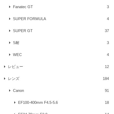
Fanatec GT
3
SUPER FORMULA
4
SUPER GT
37
S耐
3
WEC
4
レビュー
12
レンズ
184
Canon
91
EF100-400mm F4.5-5.6
18