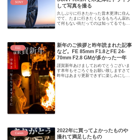
SONY
して写真を撮る
久しぶりに行きたかった昔木更津に住ん
でて、たまに行きたくなるもちろん寂れ
て何もない街だってのは知ってるでもそ
んなの関係ないというわけで友達に車を
出して木更津に行ってきたいざ木更津へ
アクアラインができて楽に行けるように
なりました ハマコーさん...
新年のご挨拶と昨年読まれた記事
日記
など。FE 85mm F1.8とFE 24-
70mm F2.8 GMが多かった一年
謹賀新年あけましておめでとうございま
す本年もそごろぐをお願い致しますさて
昨年はあまり更新できずに楽しみにして
頂いていた方には申し訳ないです今年は
もう少し頻度あげて更新できるよう頑張
ります2018年読まれた記事2018年読まれ
た記事はこの3つ...
2022年に買ってよかったものや
Canon
撮れて満足したもの