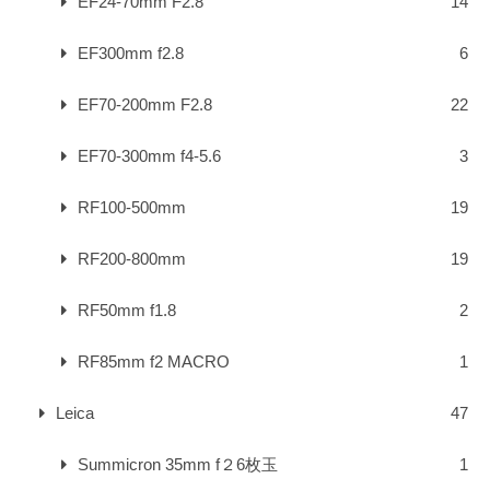
EF24-70mm F2.8
14
EF300mm f2.8
6
EF70-200mm F2.8
22
EF70-300mm f4-5.6
3
RF100-500mm
19
RF200-800mm
19
RF50mm f1.8
2
RF85mm f2 MACRO
1
Leica
47
Summicron 35mm f２6枚玉
1