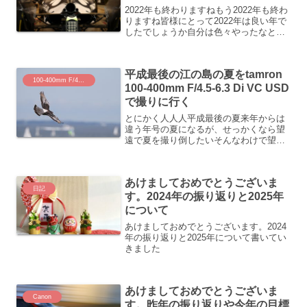
2022年も終わりますねもう2022年も終わ
りますね皆様にとって2022年は良い年で
したでしょうか自分は色々やったなとい
う感じではありますまず買ってよかった
ものこの記事を書き終えたところで100-
500mmも今年に買ったの思い出しました
平成最後の江の島の夏をtamron
これ...
100-400mm F/4.5-6.3 Di VC USD
100-400mm F/4.5-6.3 Di VC USD
で撮りに行く
とにかく人人人平成最後の夏来年からは
違う年号の夏になるが、せっかくなら望
遠で夏を撮り倒したいそんなわけで望遠
を使えるところで夏といえば・・・江ノ
島しかないと思い、70dと100-400mm
F/4.5-6.3 Di VC USDを持って江の...
あけましておめでとうございま
日記
す。2024年の振り返りと2025年
について
あけましておめでとうございます。2024
年の振り返りと2025年について書いてい
きました
あけましておめでとうございま
Canon
す。昨年の振り返りや今年の目標