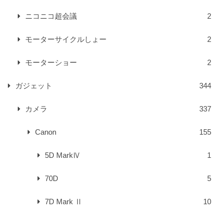
ニコニコ超会議
2
モーターサイクルしょー
2
モーターショー
2
ガジェット
344
カメラ
337
Canon
155
5D MarkⅣ
1
70D
5
7D Mark Ⅱ
10