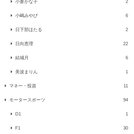
小倉かな子
2
小嶋みやび
6
日下部ほたる
2
日向恵理
22
結城月
6
美波まりん
1
マネー・投資
11
モータースポーツ
94
D1
1
F1
30