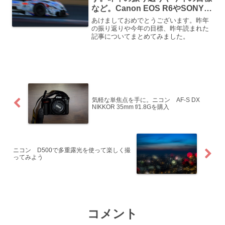
など。Canon EOS R6やSONY
α7Ⅲやα9系が読まれました
あけましておめでとうございます。昨年
の振り返りや今年の目標、昨年読まれた
記事についてまとめてみました。
気軽な単焦点を手に。ニコン AF-S DX
NIKKOR 35mm f/1.8Gを購入
ニコン D500で多重露光を使って楽しく撮
ってみよう
コメント