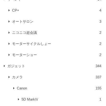
CP+
4
オートサロン
3
ニコニコ超会議
2
モーターサイクルしょー
2
モーターショー
2
ガジェット
344
カメラ
337
Canon
155
5D MarkⅣ
1