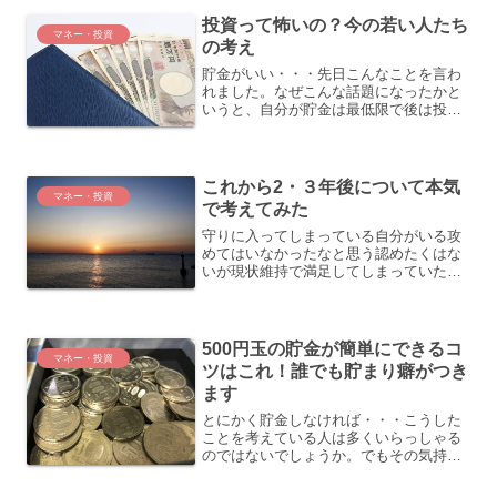
聞きますが、本当...
投資って怖いの？今の若い人たち
マネー・投資
の考え
貯金がいい・・・先日こんなことを言わ
れました。なぜこんな話題になったかと
いうと、自分が貯金は最低限で後は投資
に回しているという話をしたから。その
時に投資ってどうなのと言われ、説明し
た後に言われた言葉です。説明した内容
はざっとこんな感じ。・投...
これから2・３年後について本気
マネー・投資
で考えてみた
守りに入ってしまっている自分がいる攻
めてはいなかったなと思う認めたくはな
いが現状維持で満足してしまっていたか
もしれないただ世界の流れが速い中で、
現状維持は衰退と同じ意味だと思ってい
るそんなことをここ数ヶ月感じていた時
のコロナコロナで世の中が...
500円玉の貯金が簡単にできるコ
マネー・投資
ツはこれ！誰でも貯まり癖がつき
ます
とにかく貯金しなければ・・・こうした
ことを考えている人は多くいらっしゃる
のではないでしょうか。でもその気持ち
とは反比例になかなか貯まらないという
人も多くいるはず。かくいう私もそうで