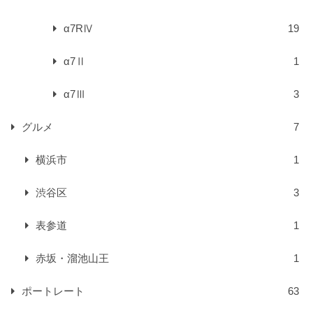
α7RⅣ
19
α7Ⅱ
1
α7Ⅲ
3
グルメ
7
横浜市
1
渋谷区
3
表参道
1
赤坂・溜池山王
1
ポートレート
63