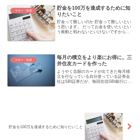
した。お金が少し貯まってはすぐに使っ
貯金を100万を達成するために知
て、また貯めては使っての...
マネー・投資
りたいこと
貯金って難しいのか 貯金って難しいとい
う思います。 だってお金を使いたいとい
う衝動と戦わないといけないですから
ね。 欲しいものを買って、食べたい物食
べて等金額を気にしないでパーっと使え
たらどれだけ楽しいことか。 ただ残念な
がらこの欲求にした...
毎月の積立をより楽にお得に。三
マネー・投資
井住友カードを作った
ようやく念願のカードが出てきた毎月積
立を行なっている自分使っている証券会
社はSBI証券だが、毎回住信SBI銀行に入
金してから証券会社へ移動をさせている
しかもセブンイレブンのセブン銀行でな
いと銀行に入金できない自分の生活圏内
にセブンイレブンは...
貯金を100万を達成するために知りたいこと