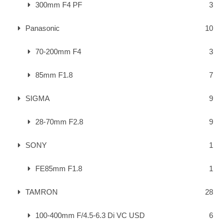
300mm F4 PF
3
Panasonic
10
70-200mm F4
3
85mm F1.8
7
SIGMA
9
28-70mm F2.8
9
SONY
1
FE85mm F1.8
1
TAMRON
28
100-400mm F/4.5-6.3 Di VC USD
6