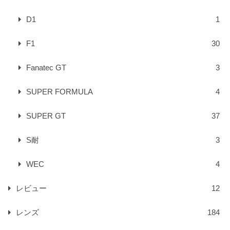
D1
1
F1
30
Fanatec GT
3
SUPER FORMULA
4
SUPER GT
37
S耐
3
WEC
4
レビュー
12
レンズ
184