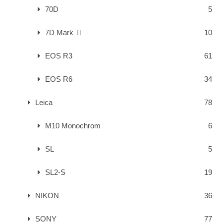
70D
5
7D Mark Ⅱ
10
EOS R3
61
EOS R6
34
Leica
78
M10 Monochrom
6
SL
5
SL2-S
19
NIKON
36
SONY
77