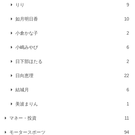
りり
9
如月明日香
10
小倉かな子
2
小嶋みやび
6
日下部ほたる
2
日向恵理
22
結城月
6
美波まりん
1
マネー・投資
11
モータースポーツ
94