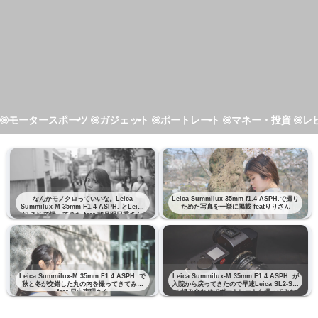
モータースポーツ
ガジェット
ポートレート
マネー・投資
レ
なんかモノクロっていいな。Leica
Leica Summilux 35mm f1.4 ASPH.で撮り
Summilux-M 35mm F1.4 ASPH. とLeica
ためた写真を一挙に掲載 featりりさん
SL2-S で撮ってきた feat 如月明日香さん
Leica Summilux-M 35mm F1.4 ASPH. で
Leica Summilux-M 35mm F1.4 ASPH. が
秋と冬が交錯した丸の内を撮ってきてみた
入院から戻ってきたので早速Leica SL2-Sと
feat 日向恵理さん
の組み合わせでポートレートを撮ってみた
feat りりさん